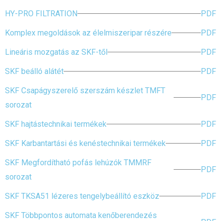
HY-PRO FILTRATION
PDF
Komplex megoldások az élelmiszeripar részére
PDF
Lineáris mozgatás az SKF-től
PDF
SKF beálló alátét
PDF
SKF Csapágyszerelő szerszám készlet TMFT
PDF
sorozat
SKF hajtástechnikai termékek
PDF
SKF Karbantartási és kenéstechnikai termékek
PDF
SKF Megfordítható pofás lehúzók TMMRF
PDF
sorozat
SKF TKSA51 lézeres tengelybeállító eszköz
PDF
SKF Többpontos automata kenőberendezés