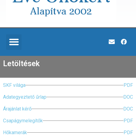
Letöltések
SKF világa
PDF
Adategyeztető űrlap
DOC
Árajánlat kérő
DOC
Csapágymelegítők
PDF
Hőkamerák
PDF